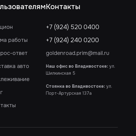
льзователям
Контакты
+7 (924) 520 0400
цион
+7 (924) 240 0200
ма работы
рос-ответ
goldenroad.prim@mail.ru
тавка авто
Наш офис во Владивостоке:
ул.
Шилкинская 5
слеживание
Стоянка во Владивостоке:
ул.
г
Порт-Артурская 137а
такты