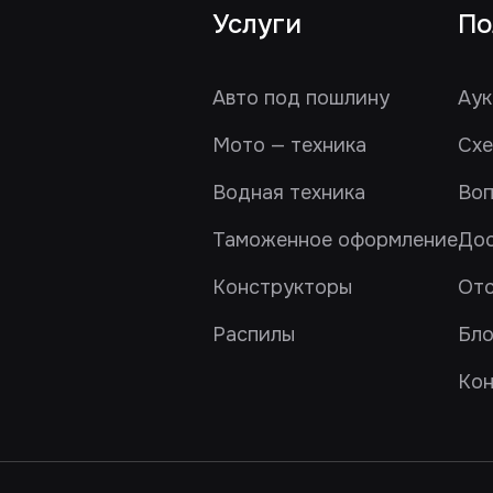
Услуги
По
Авто под пошлину
Аук
Мото — техника
Схе
Водная техника
Воп
Таможенное оформление
Дос
Конструкторы
От
Распилы
Бло
Кон