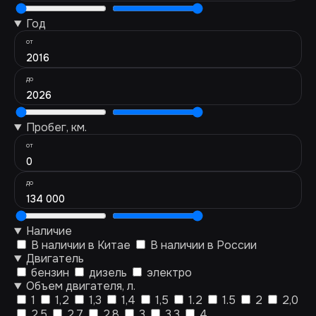
Год
от
2016
до
2026
Пробег, км.
от
0
до
134 000
Наличие
В наличии в Китае
В наличии в России
Двигатель
бензин
дизель
электро
Объем двигателя, л.
1
1,2
1,3
1,4
1,5
1.2
1.5
2
2,0
2.5
2.7
2.8
3
3.3
4