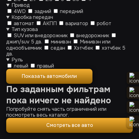
Привод
4WD
задний
передний
Коробка передач
автомат
АКПП
вариатор
робот
Тип кузова
SUV или внедорожник
внедорожник
джип/suv 5 дв.
минивэн
Минивэн или
однообъемник
седан
Хэтчбек
хэтчбек 5
дв.
Руль
левый
правый
Показать автомобили
По заданным фильтрам
пока ничего не найдено
Попробуйте снять часть ограничений или
посмотреть весь каталог.
Смотреть все авто