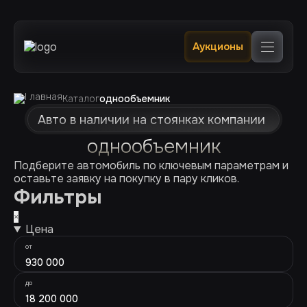
Главная
Аукционы
Каталог
В наличии в РФ 🔥
Услуги
Клиентам
Каталог
однообъемник
Отслеживание
Авто в наличии на стоянках компании
Контакты
+7 (924) 520 0400
однообъемник
+7 (924) 240 0200
Подберите автомобиль по ключевым параметрам и
оставьте заявку на покупку в пару кликов.
Фильтры
×
Цена
от
930 000
до
18 200 000