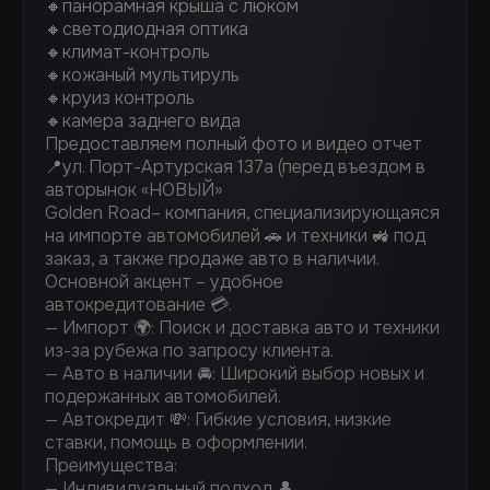
🔸панорамная крыша с люком
🔸светодиодная оптика
🔸климат-контроль
🔸кожаный мультируль
🔸круиз контроль
🔸камера заднего вида
Предоставляем полный фото и видео отчет
📍ул. Порт-Артурская 137а (перед въездом в
авторынок «НОВЫЙ»
Golden Road– компания, специализирующаяся
на импорте автомобилей 🚗 и техники 🚜 под
заказ, а также продаже авто в наличии.
Основной акцент – удобное
автокредитование 💳.
— Импорт 🌍: Поиск и доставка авто и техники
из-за рубежа по запросу клиента.
— Авто в наличии 🚘: Широкий выбор новых и
подержанных автомобилей.
— Автокредит 💸: Гибкие условия, низкие
ставки, помощь в оформлении.
Преимущества:
— Индивидуальный подход 👤