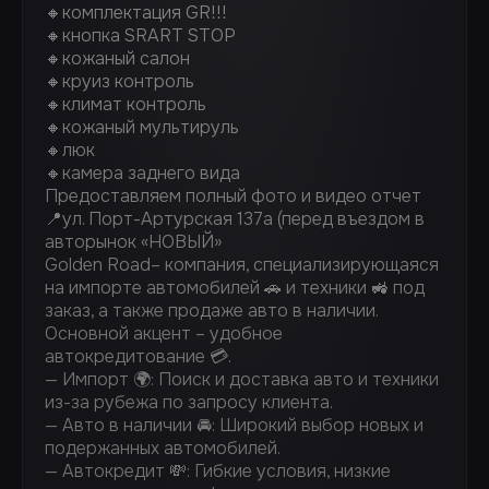
🔸комплектация GR!!!
🔸кнопка SRART STOP
🔸кожаный салон
🔸круиз контроль
🔸климат контроль
🔸кожаный мультируль
🔸люк
🔸камера заднего вида
Предоставляем полный фото и видео отчет
📍ул. Порт-Артурская 137а (перед въездом в
авторынок «НОВЫЙ»
Golden Road– компания, специализирующаяся
на импорте автомобилей 🚗 и техники 🚜 под
заказ, а также продаже авто в наличии.
Основной акцент – удобное
автокредитование 💳.
— Импорт 🌍: Поиск и доставка авто и техники
из-за рубежа по запросу клиента.
— Авто в наличии 🚘: Широкий выбор новых и
подержанных автомобилей.
— Автокредит 💸: Гибкие условия, низкие