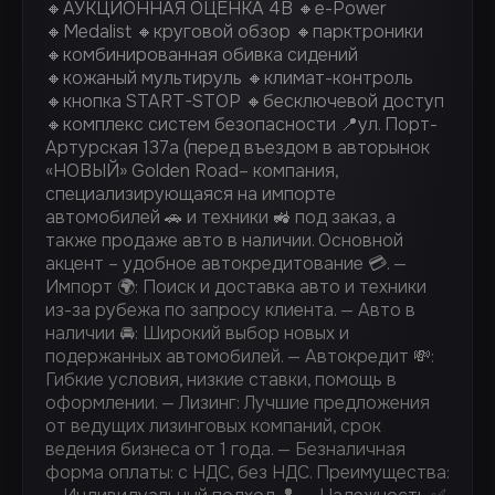
🔸АУКЦИОННАЯ ОЦЕНКА 4В 🔸e-Power
🔸Medalist 🔸круговой обзор 🔸парктроники
🔸комбинированная обивка сидений
🔸кожаный мультируль 🔸климат-контроль
🔸кнопка START-STOP 🔸бесключевой доступ
🔸комплекс систем безопасности 📍ул. Порт-
Артурская 137а (перед въездом в авторынок
«НОВЫЙ» Golden Road– компания,
специализирующаяся на импорте
автомобилей 🚗 и техники 🚜 под заказ, а
также продаже авто в наличии. Основной
акцент – удобное автокредитование 💳. —
Импорт 🌍: Поиск и доставка авто и техники
из-за рубежа по запросу клиента. — Авто в
наличии 🚘: Широкий выбор новых и
подержанных автомобилей. — Автокредит 💸:
Гибкие условия, низкие ставки, помощь в
оформлении. — ⁠Лизинг: Лучшие предложения
от ведущих лизинговых компаний, срок
ведения бизнеса от 1 года. — ⁠Безналичная
форма оплаты: с НДС, без НДС. Преимущества: