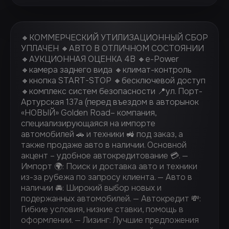
🔸КОММЕРЧЕСКИЙ УТИЛИЗАЦИОННЫЙ СБОР
УПЛАЧЕН 🔸АВТО В ОТЛИЧНОМ СОСТОЯНИИ
🔸АУКЦИОННАЯ ОЦЕНКА 4В 🔸e-Power
🔸камера заднего вида 🔸климат-контроль
🔸кнопка START-STOP 🔸бесключевой доступ
🔸комплекс систем безопасности 📍ул. Порт-
Артурская 137а (перед въездом в авторынок
«НОВЫЙ» Golden Road– компания,
специализирующаяся на импорте
автомобилей 🚗 и техники 🚜 под заказ, а
также продаже авто в наличии. Основной
акцент – удобное автокредитование 💳. —
Импорт 🌍: Поиск и доставка авто и техники
из-за рубежа по запросу клиента. — Авто в
наличии 🚘: Широкий выбор новых и
подержанных автомобилей. — Автокредит 💸:
Гибкие условия, низкие ставки, помощь в
оформлении. — ⁠Лизинг: Лучшие предложения