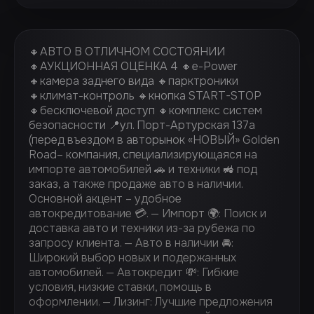
🔸АВТО В ОТЛИЧНОМ СОСТОЯНИИ
🔸АУКЦИОННАЯ ОЦЕНКА 4 🔸e-Power
🔸камера заднего вида 🔸парктроники
🔸климат-контроль 🔸кнопка START-STOP
🔸бесключевой доступ 🔸комплекс систем
безопасности 📍ул. Порт-Артурская 137а
(перед въездом в авторынок «НОВЫЙ» Golden
Road– компания, специализирующаяся на
импорте автомобилей 🚗 и техники 🚜 под
заказ, а также продаже авто в наличии.
Основной акцент – удобное
автокредитование 💳. — Импорт 🌍: Поиск и
доставка авто и техники из-за рубежа по
запросу клиента. — Авто в наличии 🚘:
Широкий выбор новых и подержанных
автомобилей. — Автокредит 💸: Гибкие
условия, низкие ставки, помощь в
оформлении. — ⁠Лизинг: Лучшие предложения