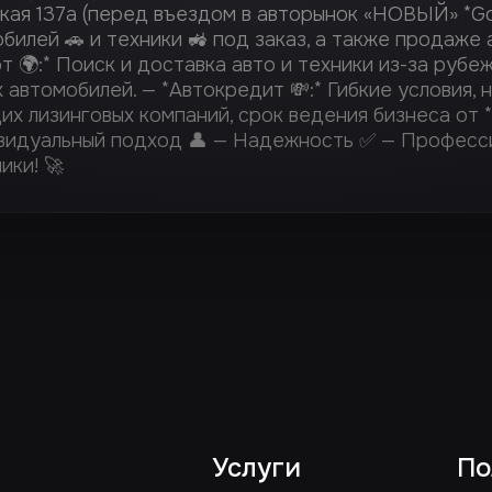
кая 137а (перед въездом в авторынок «НОВЫЙ» *Go
лей 🚗 и техники 🚜 под заказ, а также продаже а
 🌍:* Поиск и доставка авто и техники из-за рубеж
 автомобилей. — *Автокредит 💸:* Гибкие условия, 
х лизинговых компаний, срок ведения бизнеса от *1
идуальный подход 👤 — Надежность ✅ — Профессио
ики! 🚀
Услуги
По