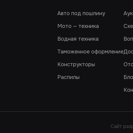
Авто под пошлину
Аук
Мото — техника
Схе
Водная техника
Воп
Таможенное оформление
Дос
Конструкторы
От
Распилы
Бло
Кон
Сайт разр