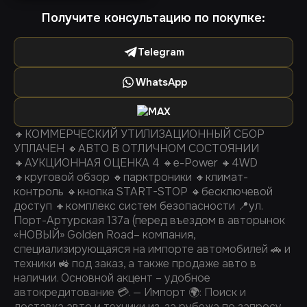
Получите консультацию по покупке:
Telegram
WhatsApp
MAX
🔸КОММЕРЧЕСКИЙ УТИЛИЗАЦИОННЫЙ СБОР
УПЛАЧЕН 🔸АВТО В ОТЛИЧНОМ СОСТОЯНИИ
🔸АУКЦИОННАЯ ОЦЕНКА 4 🔸e-Power 🔸4WD
🔸круговой обзор 🔸парктроники 🔸климат-
контроль 🔸кнопка START-STOP 🔸бесключевой
доступ 🔸комплекс систем безопасности 📍ул.
Порт-Артурская 137а (перед въездом в авторынок
«НОВЫЙ» Golden Road– компания,
специализирующаяся на импорте автомобилей 🚗 и
техники 🚜 под заказ, а также продаже авто в
наличии. Основной акцент – удобное
автокредитование 💳. — Импорт 🌍: Поиск и
доставка авто и техники из-за рубежа по запросу