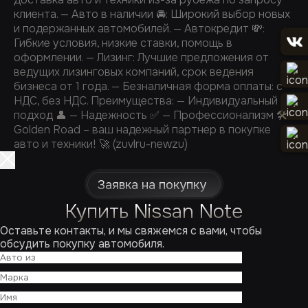
клиента. — Авто в наличии 🚘: Широкий выбор новых
и подержанных автомобилей. — Автокредит 💸:
Гибкие условия, низкие ставки, помощь в
оформлении. — ⁠Лизинг: Лучшие предложения от
ведущих лизинговых компаний, срок ведения
бизнеса от 1 года. — ⁠Безналичная форма оплаты: с
НДС, без НДС. Преимущества: — Индивидуальный
подход 👤 — Надежность ✅ — Профессионализм 🛠️
Golden Road – ваш надежный партнер в покупке
авто и техники! 🚀 (zuvlru-newzu)
Заявка на покупку
Купить Nissan Note
Оставьте контакты, и мы свяжемся с вами, чтобы
обсудить покупку автомобиля.