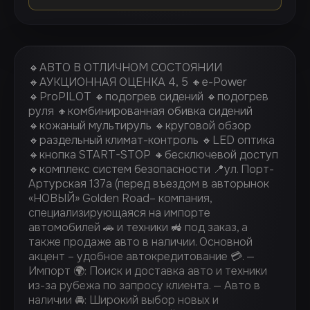
🔸АВТО В ОТЛИЧНОМ СОСТОЯНИИ
🔸АУКЦИОННАЯ ОЦЕНКА 4, 5 🔸e-Power
🔸ProPILOT 🔸подогрев сидений 🔸подогрев
руля 🔸комбинированная обивка сидений
🔸кожаный мультируль 🔸круговой обзор
🔸раздельный климат-контроль 🔸LED оптика
🔸кнопка START-STOP 🔸бесключевой доступ
🔸комплекс систем безопасности 📍ул. Порт-
Артурская 137а (перед въездом в авторынок
«НОВЫЙ» Golden Road– компания,
специализирующаяся на импорте
автомобилей 🚗 и техники 🚜 под заказ, а
также продаже авто в наличии. Основной
акцент – удобное автокредитование 💳. —
Импорт 🌍: Поиск и доставка авто и техники
из-за рубежа по запросу клиента. — Авто в
наличии 🚘: Широкий выбор новых и