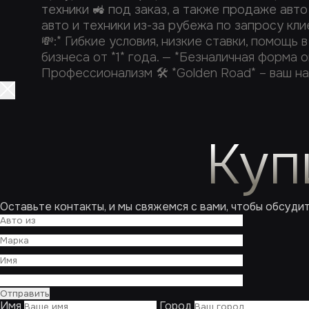
техники 🚜 под заказ, а также продаже авто
авто и техники из-за рубежа по запросу кли
💸:* Гибкие условия, низкие ставки, помощь
бизнеса от *1* года. — *Безналичная форма
Профессионализм 🛠️ *Golden Road* – ваш на
Куп
Оставьте контакты, и мы свяжемся с вами, чтобы обсуди
Имя
Город