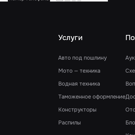
Услуги
По
Авто под пошлину
Аук
Мото — техника
Схе
Водная техника
Воп
Таможенное оформление
Дос
Конструкторы
От
Распилы
Бло