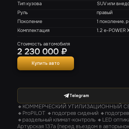
Тип кузова
SUV или внед
Руль
правый
Поколение
1 поколение, 
Комплектация
1.2 e-POWER 
Стоимость автомобиля
2 230 000
₽
Купить авто
Telegram
🔸КОММЕРЧЕСКИЙ УТИЛИЗАЦИОННЫЙ СБО
🔸ProPILOT 🔸подогрев сидений 🔸подогрев
🔸раздельный климат-контроль 🔸LED оптик
Артурская 137а (перед въездом в авторыно