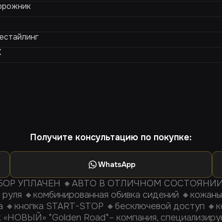
орожник
рестайлинг
X
Получите консультацию по покупке:
WhatsApp
Р УПЛАЧЕН 🔸АВТО В ОТЛИЧНОМ СОСТОЯНИИ 
 руля 🔸комбинированная обивка сидений 🔸кожаны
а 🔸кнопка START-STOP 🔸бесключевой доступ 🔸к
к «НОВЫЙ» *Golden Road*– компания, специализиру