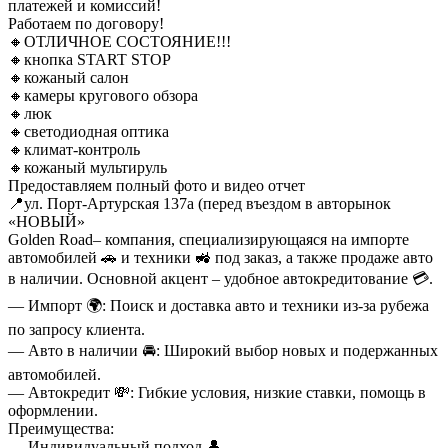
платежей и комиссий!
Работаем по договору!
🔸ОТЛИЧНОЕ СОСТОЯНИЕ!!!
🔸кнопка START STOP
🔸кожаный салон
🔸камеры кругового обзора
🔸люк
🔸светодиодная оптика
🔸климат-контроль
🔸кожаный мультируль
Предоставляем полный фото и видео отчет
📍ул. Порт-Артурская 137а (перед въездом в авторынок
«НОВЫЙ»
Golden Road– компания, специализирующаяся на импорте
автомобилей 🚗 и техники 🚜 под заказ, а также продаже авто
в наличии. Основной акцент – удобное автокредитование 💳.
— Импорт 🌍: Поиск и доставка авто и техники из-за рубежа
по запросу клиента.
— Авто в наличии 🚘: Широкий выбор новых и подержанных
автомобилей.
— Автокредит 💸: Гибкие условия, низкие ставки, помощь в
оформлении.
Преимущества:
— Индивидуальный подход 👤