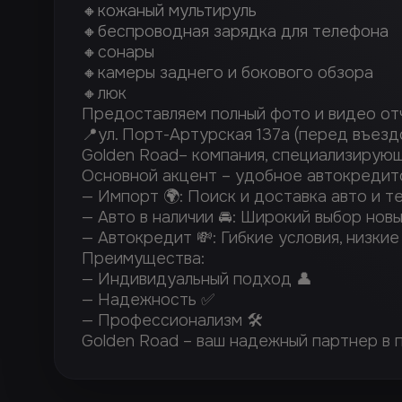
🔸кожаный мультируль
🔸беспроводная зарядка для телефона
🔸сонары
🔸камеры заднего и бокового обзора
🔸люк
Предоставляем полный фото и видео от
📍ул. Порт-Артурская 137а (перед въе
Golden Road– компания, специализирующа
Основной акцент – удобное автокредито
— Импорт 🌍: Поиск и доставка авто и т
— Авто в наличии 🚘: Широкий выбор нов
— Автокредит 💸: Гибкие условия, низки
Преимущества:
— Индивидуальный подход 👤
— Надежность ✅
— Профессионализм 🛠️
Golden Road – ваш надежный партнер в п