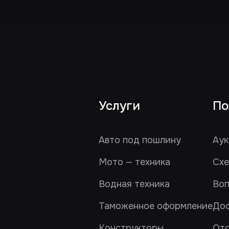
Услуги
По
Авто под пошлину
Аук
Мото — техника
Схе
Водная техника
Воп
Таможенное оформление
Дос
Конструкторы
От