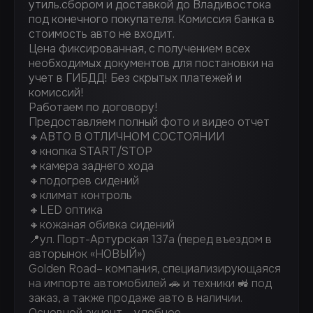
утиль.сбором и доставкой до Владивостока
под конечного покупателя. Комиссия банка в
стоимость авто не входит.
Цена фиксированная, с получением всех
необходимых документов для постановки на
учет в ГИБДД! Без скрытых платежей и
комиссий!
Работаем по договору!
Предоставляем полный фото и видео отчет
🔸АВТО В ОТЛИЧНОМ СОСТОЯНИИ
🔸кнопка START/STOP
🔸камера заднего хода
🔸подогрев сидений
🔸климат контроль
🔸LED оптика
🔸кожаная обивка сидений
📍ул. Порт-Артурская 137а (перед въездом в
авторынок «НОВЫЙ»)
Golden Road– компания, специализирующаяся
на импорте автомобилей 🚗 и техники 🚜 под
заказ, а также продаже авто в наличии.
Основной акцент – удобное