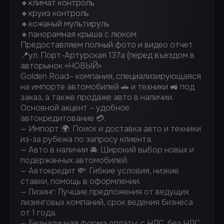
🔸климат контроль
🔸круиз контроль
🔸кожаный мультируль
🔸панорамная крыша с люком
Предоставляем полный фото и видео отчет
📍ул. Порт-Артурская 137а (перед въездом в
авторынок «НОВЫЙ»
Golden Road– компания, специализирующаяся
на импорте автомобилей 🚗 и техники 🚜 под
заказ, а также продаже авто в наличии.
Основной акцент – удобное
автокредитование 💳.
— Импорт 🌍: Поиск и доставка авто и техники
из-за рубежа по запросу клиента.
— Авто в наличии 🚘: Широкий выбор новых и
подержанных автомобилей.
— Автокредит 💸: Гибкие условия, низкие
ставки, помощь в оформлении.
— ⁠Лизинг: Лучшие предложения от ведущих
лизинговых компаний, срок ведения бизнеса
от 1 года.
— ⁠Безналичная форма оплаты: с НДС, без НДС.