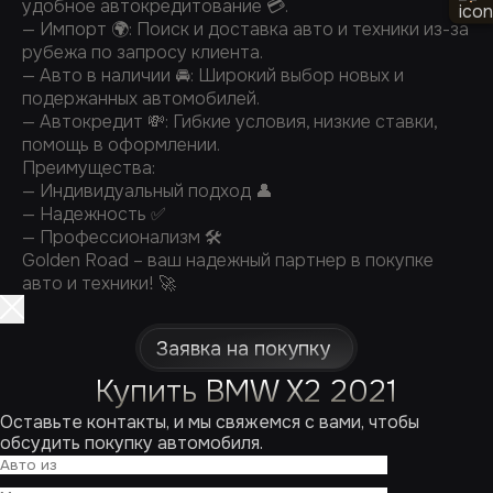
удобное автокредитование 💳.
— Импорт 🌍: Поиск и доставка авто и техники из-за
рубежа по запросу клиента.
— Авто в наличии 🚘: Широкий выбор новых и
подержанных автомобилей.
— Автокредит 💸: Гибкие условия, низкие ставки,
помощь в оформлении.
Преимущества:
— Индивидуальный подход 👤
— Надежность ✅
— Профессионализм 🛠️
Golden Road – ваш надежный партнер в покупке
авто и техники! 🚀
Заявка на покупку
Купить BMW X2 2021
Оставьте контакты, и мы свяжемся с вами, чтобы
обсудить покупку автомобиля.