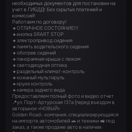
необходимых документов для постановки на
учет в ГИБДД! Без скрытых платежей и
комиссий!
Работаем по договору!
🔸ОТЛИЧНОЕ СОСТОЯНИЕ!!!
🔸кнопка SRART STOP
🔸электропривод сидения
🔸память водительского сидения
🔸обогрев сидений
🔸панорамная крыша с люком
🔸светодиодная оптика
🔸раздельный климат-контроль
🔸кожаный мультируль
🔸круиз контроль
🔸камера заднего вида
Предоставляем полный фото и видео отчет
📍ул. Порт-Артурская 137а (перед въездом в
авторынок «НОВЫЙ»
Golden Road– компания, специализирующаяся
на импорте автомобилей 🚗 и техники 🚜 под
заказ, а также продаже авто в наличии.