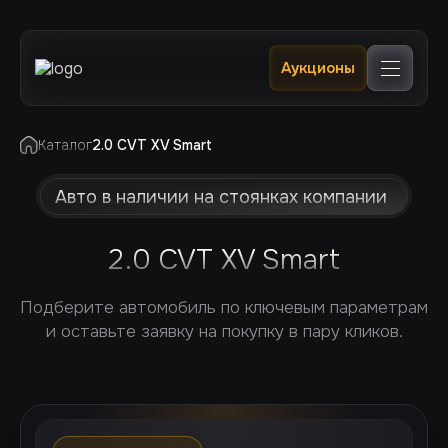
Главная
Аукционы
Каталог
В наличии в РФ 🔥
Услуги
Клиентам
Каталог
2.0 CVT XV Smart
Отслеживание
Контакты
Авто в наличии на стоянках компании
2.0 CVT XV Smart
Подберите автомобиль по ключевым параметрам
и оставьте заявку на покупку в пару кликов.